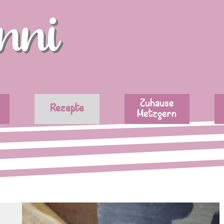
nni
Menü überspringen
Zuhause
Rezepte
Metzgern