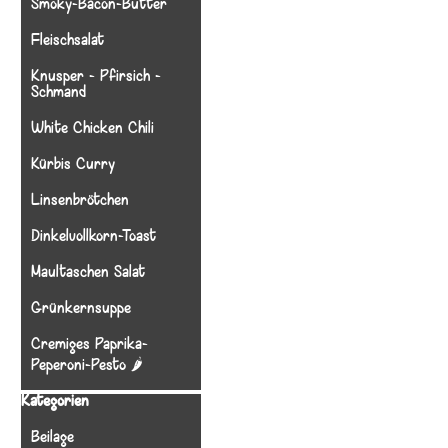
Smoky-Bacon-Butter
Fleischsalat
Knusper - Pfirsich -
Schmand
White Chicken Chili
Kürbis Curry
Linsenbrötchen
Dinkelvollkorn-Toast
Maultaschen Salat
Grünkernsuppe
Cremiges Paprika-
Peperoni-Pesto 🌶️
Block überspringen Kategorien
Kategorien
Beilage