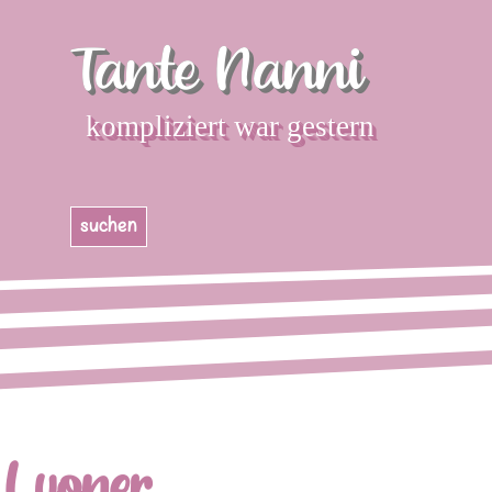
Direkt zum Seiteninhalt
Tante Nanni
kompliziert war gestern
Menü überspringen
suchen
Lyoner