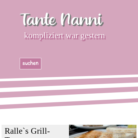
Direkt zum Seiteninhalt
Tante Nanni
kompliziert war gestern
Menü überspringen
suchen
Ralle`s Grill-