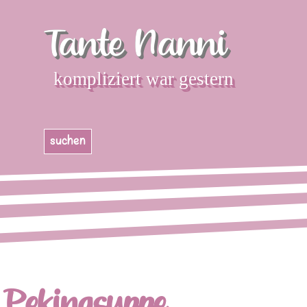
Direkt zum Seiteninhalt
Tante Nanni
kompliziert war gestern
Menü überspringen
suchen
Pekingsuppe