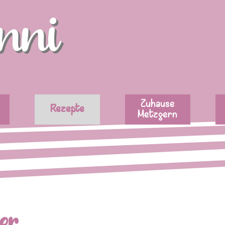
nni
Menü überspringen
Zuhause
Rezepte
Metzgern
er