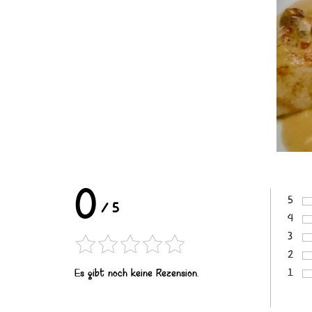
0
5
/
5
Bewer
4
Bewer
3
Bewer
2
Bewer
1
Es gibt noch keine Rezension.
Bewer