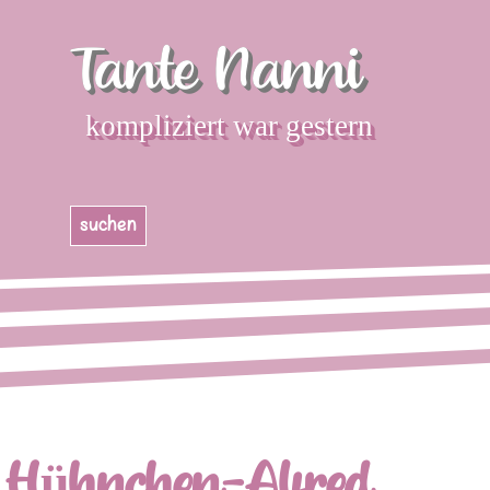
Direkt zum Seiteninhalt
Tante Nanni
kompliziert war gestern
Menü überspringen
suchen
Hühnchen-Alfred