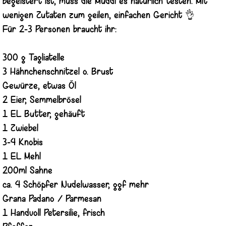
begeistert ist, muss die Muddi es natürlich testen. Mit
wenigen Zutaten zum geilen, einfachen Gericht 👌
Für 2-3 Personen braucht ihr:
300 g Tagliatelle
3 Hähnchenschnitzel o. Brust
Gewürze, etwas Öl
2 Eier, Semmelbrösel
1 EL Butter, gehäuft
1 Zwiebel
3-4 Knobis
1 EL Mehl
200ml Sahne
ca. 4 Schöpfer Nudelwasser, ggf mehr
Grana Padano / Parmesan
1 Handvoll Petersilie, frisch