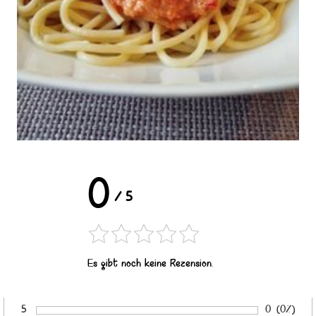
0
/
5
Es gibt noch keine Rezension.
5
Anzahl von 
0
Prozents
(0%)