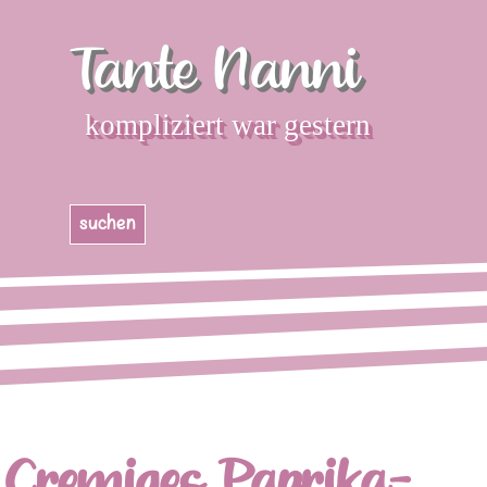
Direkt zum Seiteninhalt
Tante Nanni
kompliziert war gestern
Menü überspringen
suchen
Cremiges Paprika-