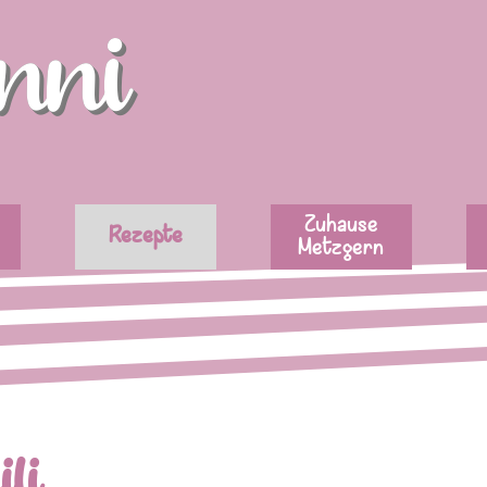
nni
Menü überspringen
Zuhause
Rezepte
Metzgern
li