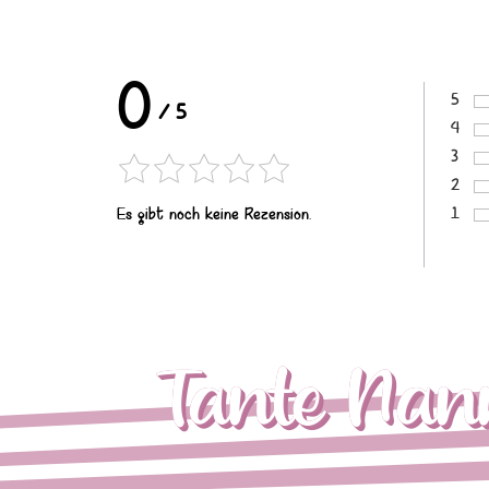
0
5
/
5
Bewer
4
Bewer
3
Bewer
2
Bewer
1
Es gibt noch keine Rezension.
Bewer
Tante Nan