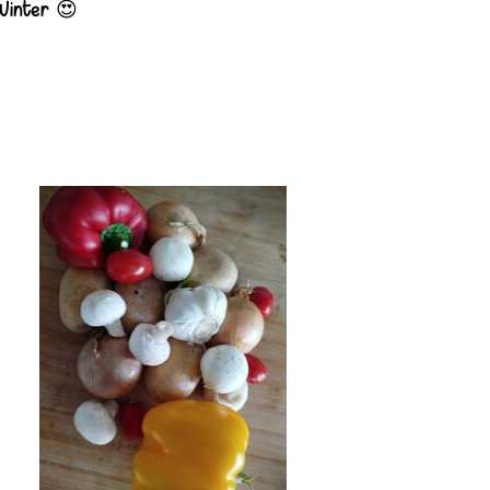
😍
 Winter