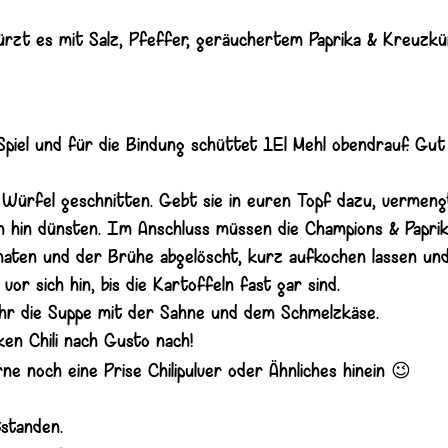
würzt es mit Salz, Pfeffer, geräuchertem Paprika & Kreuzk
piel und für die Bindung schüttet 1El Mehl obendrauf. Gut
in Würfel geschnitten. Gebt sie in euren Topf dazu, vermen
ch hin dünsten. Im Anschluss müssen die Champions & Paprik
maten und der Brühe abgelöscht, kurz aufkochen lassen un
vor sich hin, bis die Kartoffeln fast gar sind.
 ihr die Suppe mit der Sahne und dem Schmelzkäse.
ken Chili nach Gusto nach!
😉
ne noch eine Prise Chilipulver oder Ähnliches hinein
tstanden.