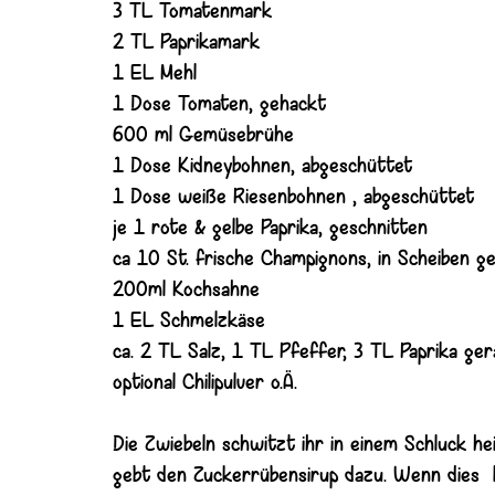
3 TL Tomatenmark
2 TL Paprikamark
1 EL Mehl
1 Dose Tomaten, gehackt
600 ml Gemüsebrühe
1 Dose Kidneybohnen, abgeschüttet
1 Dose weiße Riesenbohnen , abgeschüttet
je 1 rote & gelbe Paprika, geschnitten
ca 10 St. frische Champignons, in Scheiben g
200ml Kochsahne
1 EL Schmelzkäse
ca. 2 TL Salz, 1 TL Pfeffer, 3 TL Paprika g
optional Chilipulver o.Ä.
Die Zwiebeln schwitzt ihr in einem Schluck 
gebt den Zuckerrübensirup dazu. Wenn dies ka