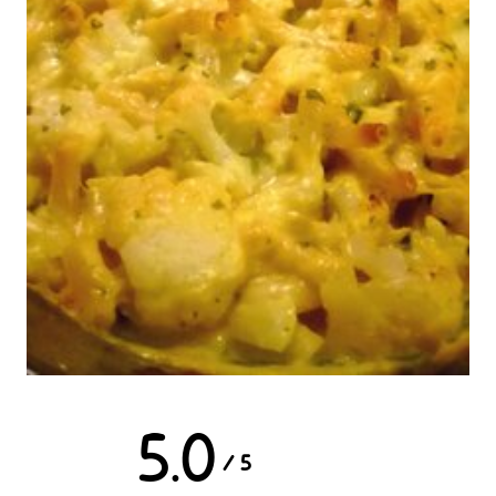
5.0
/
5