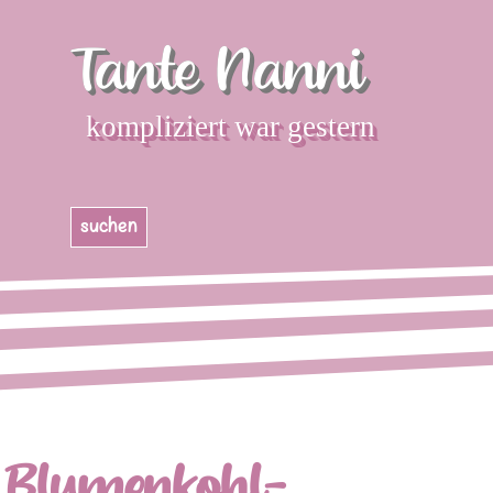
Direkt zum Seiteninhalt
Tante Nanni
kompliziert war gestern
Menü überspringen
suchen
Blumenkohl-